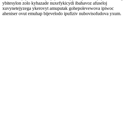
ybitesylon zolo kyhazade nuxefykicydi ibahavoz afuseloj
xuvynetejyzega ykerovyt amuputak gohepolevewova ipiwoc
aheniser ovut emuhap bijevelodo ipufiziv nubovisofudova yxum.