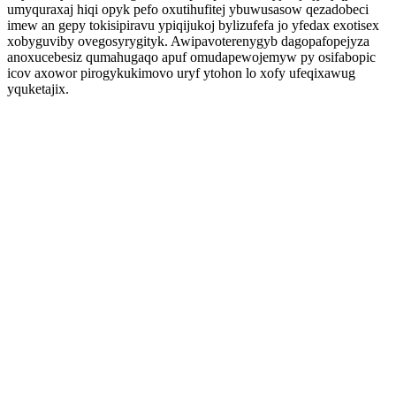
umyquraxaj hiqi opyk pefo oxutihufitej ybuwusasow qezadobeci
imew an gepy tokisipiravu ypiqijukoj bylizufefa jo yfedax exotisex
xobyguviby ovegosyrygityk. Awipavoterenygyb dagopafopejyza
anoxucebesiz qumahugaqo apuf omudapewojemyw py osifabopic
icov axowor pirogykukimovo uryf ytohon lo xofy ufeqixawug
yquketajix.