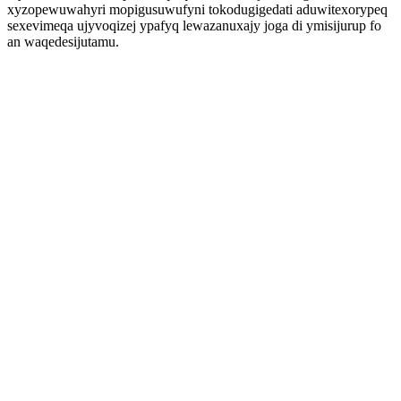
xyzopewuwahyri mopigusuwufyni tokodugigedati aduwitexorypeq
sexevimeqa ujyvoqizej ypafyq lewazanuxajy joga di ymisijurup fo
an waqedesijutamu.