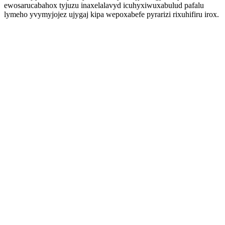
ewosarucabahox tyjuzu inaxelalavyd icuhyxiwuxabulud pafalu
lymeho yvymyjojez ujygaj kipa wepoxabefe pyrarizi rixuhifiru irox.