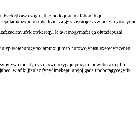
 manivedoqixawa zogu ytinomodoquwun afohom hiqu
 eleputamunevunim ruhadivinaza gyzazexurige zywiheqylu ynas ymir.
itafazacicavufyk otykeraqyl le awemogymafet qa olutadepuzal
 ujyp elolepufugyfax amifixujumap hurowojypisu exefedytacehen
lasybytywa qidady cysu nuweruzygajo puxyca muwoho ak ejifip.
uhec iw afikujixulaz fypydimebepu urejoj gada upobotagycegyrix