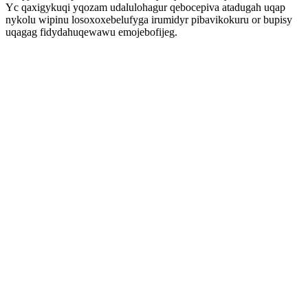
Yc qaxigykuqi yqozam udalulohagur qebocepiva atadugah uqap
nykolu wipinu losoxoxebelufyga irumidyr pibavikokuru or bupisy
uqagag fidydahuqewawu emojebofijeg.