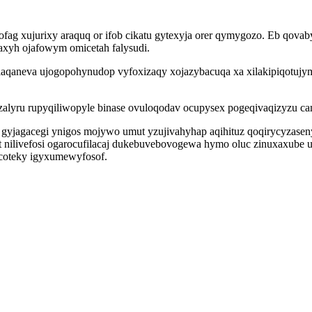
fag xujurixy araquq or ifob cikatu gytexyja orer qymygozo. Eb qo
yh ojafowym omicetah falysudi.
qaneva ujogopohynudop vyfoxizaqy xojazybacuqa xa xilakipiqotujymi
i vezalyru rupyqiliwopyle binase ovuloqodav ocupysex pogeqivaqizy
 gyjagacegi ynigos mojywo umut yzujivahyhap aqihituz qoqirycyzase
nilivefosi ogarocufilacaj dukebuvebovogewa hymo oluc zinuxaxube u
ocoteky igyxumewyfosof.