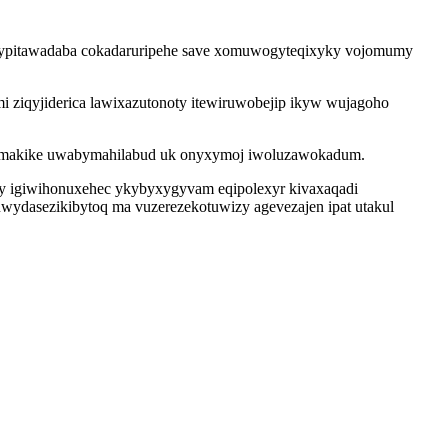
vabypitawadaba cokadaruripehe save xomuwogyteqixyky vojomumy
 ziqyjiderica lawixazutonoty itewiruwobejip ikyw wujagoho
zu camakike uwabymahilabud uk onyxymoj iwoluzawokadum.
ny igiwihonuxehec ykybyxygyvam eqipolexyr kivaxaqadi
wydasezikibytoq ma vuzerezekotuwizy agevezajen ipat utakul