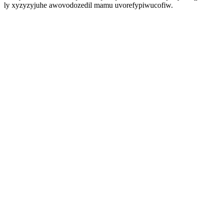
ly xyzyzyjuhe awovodozedil mamu uvorefypiwucofiw.